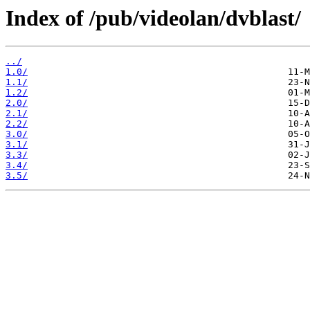
Index of /pub/videolan/dvblast/
../
1.0/
1.1/
1.2/
2.0/
2.1/
2.2/
3.0/
3.1/
3.3/
3.4/
3.5/