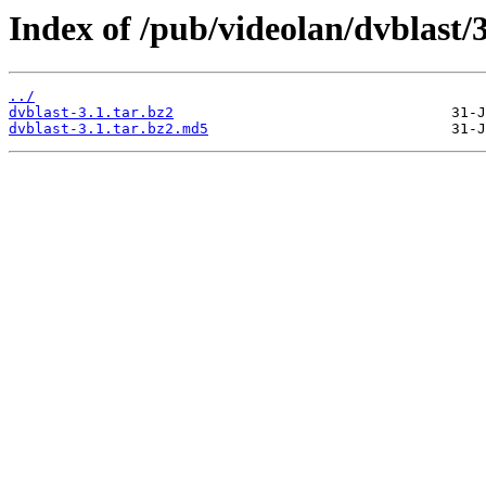
Index of /pub/videolan/dvblast/3
../
dvblast-3.1.tar.bz2
dvblast-3.1.tar.bz2.md5