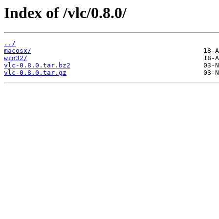
Index of /vlc/0.8.0/
../
macosx/
win32/
vlc-0.8.0.tar.bz2
vlc-0.8.0.tar.gz