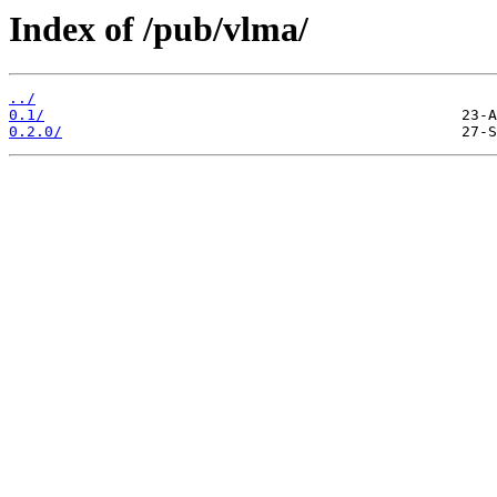
Index of /pub/vlma/
../
0.1/
0.2.0/