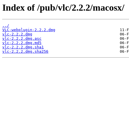
Index of /pub/vlc/2.2.2/macosx/
../
VLC-webplugin-2.2.2.dmg
vlc-2.2.2.dmg
vlc-2.2.2.dmg.asc
vlc-2.2.2.dmg.md5
vlc-2.2.2.dmg.sha1
vlc-2.2.2.dmg.sha256