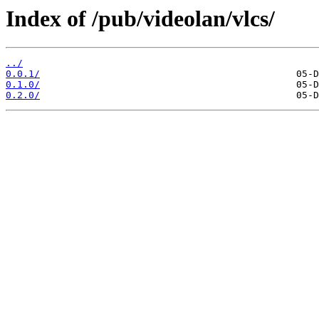
Index of /pub/videolan/vlcs/
../
0.0.1/
0.1.0/
0.2.0/