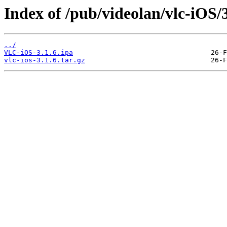
Index of /pub/videolan/vlc-iOS/3
../
VLC-iOS-3.1.6.ipa
vlc-ios-3.1.6.tar.gz