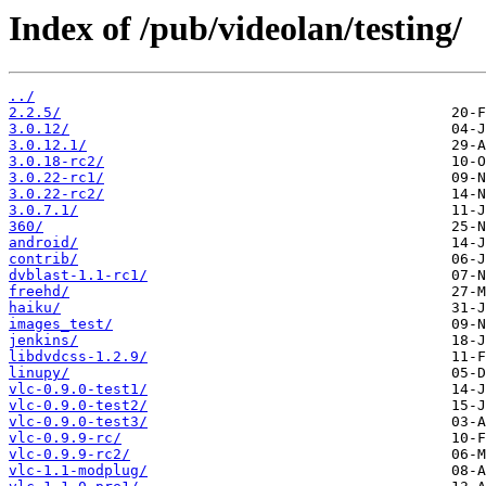
Index of /pub/videolan/testing/
../
2.2.5/
3.0.12/
3.0.12.1/
3.0.18-rc2/
3.0.22-rc1/
3.0.22-rc2/
3.0.7.1/
360/
android/
contrib/
dvblast-1.1-rc1/
freehd/
haiku/
images_test/
jenkins/
libdvdcss-1.2.9/
linupy/
vlc-0.9.0-test1/
vlc-0.9.0-test2/
vlc-0.9.0-test3/
vlc-0.9.9-rc/
vlc-0.9.9-rc2/
vlc-1.1-modplug/