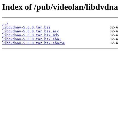
Index of /pub/videolan/libdvdna
../
libdvdnav-5.0.0.tar.bz2
libdvdnav-5.0.0.tar.bz2.asc
libdvdnav-5.0.0.tar.bz2.md5
libdvdnav-5.0.0.tar.bz2.sha1
libdvdnav-5.0.0.tar.bz2.sha256