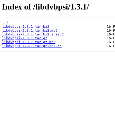
Index of /libdvbpsi/1.3.1/
../
libdvbpsi-1.3.1.tar.bz2
libdvbpsi-1.3.1.tar.bz2.md5
libdvbpsi-1.3.1.tar.bz2.sha256
libdvbpsi-1.3.1.tar.gz
libdvbpsi-1.3.1.tar.gz.md5
libdvbpsi-1.3.1.tar.gz.sha256