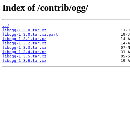
Index of /contrib/ogg/
../
libogg-1.3.0.tar.xz
libogg-1.3.0.tar.xz.part
libogg-1.3.1.tar.xz
libogg-1.3.2.tar.xz
libogg-1.3.3.tar.xz
libogg-1.3.4.tar.xz
libogg-1.3.5.tar.xz
libogg-1.3.6.tar.xz